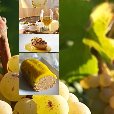
r
s
s
n
s
t
n
x
e
,