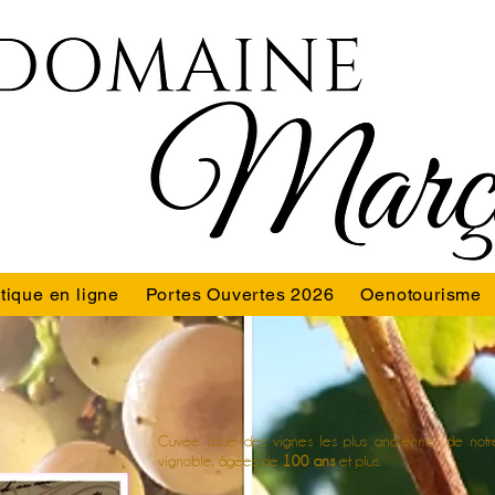
tique en ligne
Portes Ouvertes 2026
Oenotourisme
Cuvée issue des vignes les plus anciennes de notr
vignoble, âgées de
100 ans
et plus.