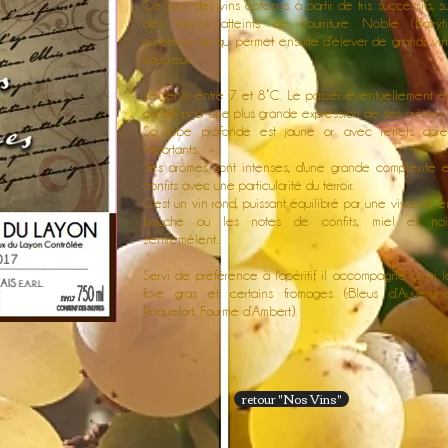
Ce sont des vins obtenus à partir de tris successifs, su
des raisins atteints de Pourriture Noble (Botryti
cinerea), ce qui permet ensuite d’élever de grands vin
liquoreux.
Le servir entre 7 et 8°C. Le passer éventuellement e
carafe pour une plus grande expression de ses arômes.
Sa robe profonde est jaune or avec reflets doré
importants.
Ses arômes sont intenses, d'une grande complexité e
confits avec une particularité du terroir.
C'est un vin rond, puissant équilibré par une vivacité e
bouche où les notes de confits, miel et noi
s'entremêlent.
Servi de préférence à l'apéritif, il accompagne aussi l
foie gras et certains fromages (Bleus d’Auvergne
Roquefort, Fourme d’Ambert).
retour "Nos Vins"