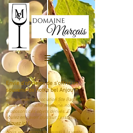
Envie d'offrir ou de s'offrir un
souvenir de notre bel Anjou ?
En lien avec l'Association Ste Barbe des
Mines et Corniche Angevine, nous vous
proposons ces objets dérivés. Et si vous
voulez en savoir plus sur l'association,
cliquez ici !
Nous vous proposons aussi à la vente