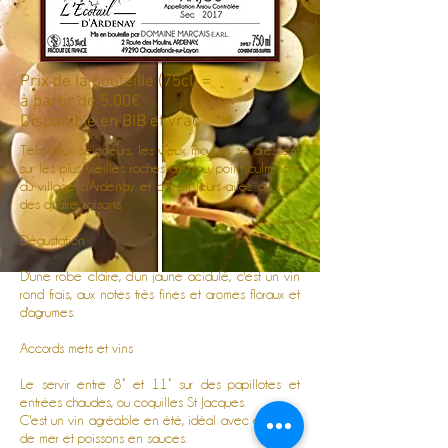
Prix de la bouteille (75cl) =
à partir de 5.00€
Disponible en BIB et vrac
Tels deux seigneurs, les vieux moulins se dressent
sur les plus vieilles roches d’Anjou, point culminant
du village d'Ardenay et offrent leurs ailes au vent
des quatre saisons.
Dégustation
D'une robe claire, d’un jaune acidulé, c'est un vin
rond frais, aux notes très fines et aromes floraux et
d'agrumes.
Accords mets et vins
Le servir entre 8° et 11° sur des papillotes et
entrées chaudes, ou coquilles St Jacques.
C'est un vin agréable en été, idéal avec des fruits
de mer et poissons en sauces.